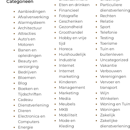
Categorieën
Eten en drinken
Particuliere
Financieel
dienstverlenin
Aanbiedingen
Fotografie
Rechten
Afvalverwerking
Geschenken
Relatie
Alarmsysteem
Gezondheid
Sport
Architectuur
Groothandel
Telefonie
Attracties
Hobby en vrije
Testing
Auto's en
tijd
Toerisme
Motoren
Horeca
Tuin en
Banen en
Huishoudelijk
buitenleven
opleidingen
Industrie
Uncategorized
Beauty en
Internet
Vakantie
verzorging
Internet
Verbouwen
Bedrijven
marketing
Verenigingen
Bloemen
Kinderen
Vervoer en
Blog
Management
transport
Boeken en
Marketing
Wijn
Tijdschriften
Media
Winkelen
Cadeau
Meubels
Woning en Tui
Dienstverlening
MKB
Woningen
Dieren
Mobiliteit
Zakelijk
Electronica en
Mode en
Zakelijke
Computers
Kleding
dienstverlenin
Energie