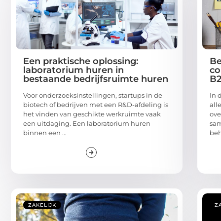
Een praktische oplossing:
Be
laboratorium huren in
co
bestaande bedrijfsruimte huren
B2
Voor onderzoeksinstellingen, startups in de
In 
biotech of bedrijven met een R&D-afdeling is
all
het vinden van geschikte werkruimte vaak
ove
een uitdaging. Een laboratorium huren
sam
binnen een ...
beh
ZAKELIJK
Z