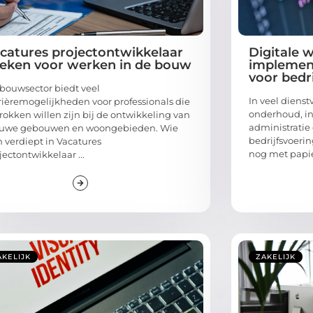
catures projectontwikkelaar
Digitale 
eken voor werken in de bouw
implement
voor bedr
bouwsector biedt veel
In veel dienst
rièremogelijkheden voor professionals die
onderhoud, in
rokken willen zijn bij de ontwikkeling van
administratie 
euwe gebouwen en woongebieden. Wie
bedrijfsvoerin
h verdiept in Vacatures
nog met papier
jectontwikkelaar ...
AKELIJK
ZAKELIJK