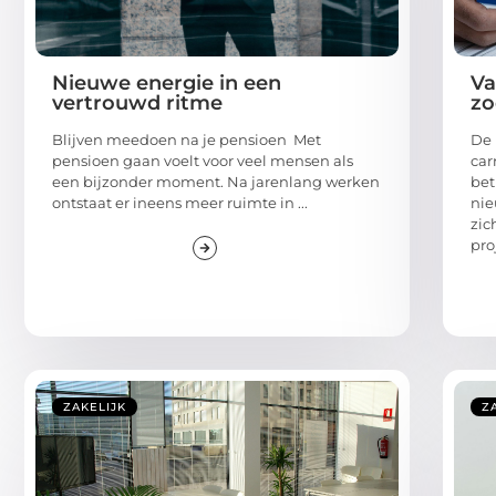
Nieuwe energie in een
Va
vertrouwd ritme
zo
Blijven meedoen na je pensioen Met
De 
pensioen gaan voelt voor veel mensen als
car
een bijzonder moment. Na jarenlang werken
bet
ontstaat er ineens meer ruimte in ...
ni
zic
pro
ZAKELIJK
Z