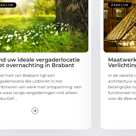
AKELIJK
ZAKELIJK
nd uw ideale vergaderlocatie
Maatwerk 
t overnachting in Brabant
Verlichtin
het hart van Brabant ligt een
In de wereld 
gaderlocatie die uitblinkt in het
architectuur 
bineren van werk met ontspanning: een
belangrijke ro
k waar lange vergaderingen niet alleen
functioneel n
ductief ...
voor de sfeer en