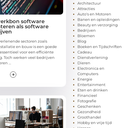
Architectuur
Attracties
Auto's en Motoren
Banen en opleidingen
werkbon software
Beauty en verzorging
eren als software
Bedrijven
ijven
Bloemen
verlenende sectoren zoals
Blog
stallatie en bouw is een goede
Boeken en Tijdschriften
essentieel voor een efficiënte
Cadeau
g. Toch werken veel bedrijven
Dienstverlening
en ...
Dieren
Electronica en
Computers
Energie
Entertainment
Eten en drinken
Financieel
Fotografie
Geschenken
Gezondheid
Groothandel
Hobby en vrije tijd
Horeca