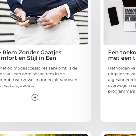
 Riem Zonder Gaatjes:
Een toeko
mfort en Stijl in Eén
met een t
 het op modeaccessoires aankomt, is de
Het volgen van
m vaak een onmisbaar item in de
uitgelezen ka
derobe van zowel mannen als vrouwen.
afgestudeerden
r wat als je zou ...
overwegen naa
programma’s .