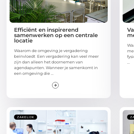
Efficiënt en inspirerend
Va
samenwerken op een centrale
me
locatie
Waa
Waarom de omgeving je vergadering
mee
beïnvloedt Een vergadering kan veel meer
fys
zijn dan alleen het doornemen van
...
agendapunten. Wanneer je samenkomt in
een omgeving die ...
ZAKELIJK
Z