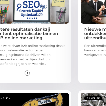
tere resultaten dankzij
Nieuwe m
ntent optimalisatie binnen
ontdekken
B online marketing
uitzendbu
de wereld van B2B online marketing draait
Een uitzendbu
es om relevantie, autoriteit en
kans om snel a
rtuigingskracht. Bedrijven willen
werkgevers in 
enwerken met partijen die hun
...
oeften begrijpen en waarde ...
AKELIJK
ZAKELIJK