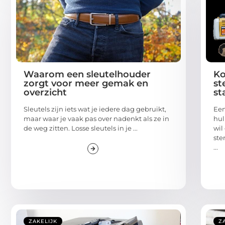
Waarom een sleutelhouder
Ko
zorgt voor meer gemak en
st
overzicht
st
Sleutels zijn iets wat je iedere dag gebruikt,
Een
maar waar je vaak pas over nadenkt als ze in
hul
de weg zitten. Losse sleutels in je ...
wil
ste
...
ZAKELIJK
Z