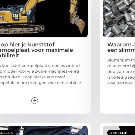
op hier je kunststof
Waarom a
empelplaat voor maximale
een slimm
abiliteit
Aluminium inl
 kunststof stempelplaat is een essentieel
manier om bij
pmiddel voor wie zware machines veilig
duurzamere we
 gebruiken. Koop hier je kunststof
is volledig re
mpelplaat om te zorgen voor een stabiele
kwaliteitsverli
AKELIJK
ZAKELIJK