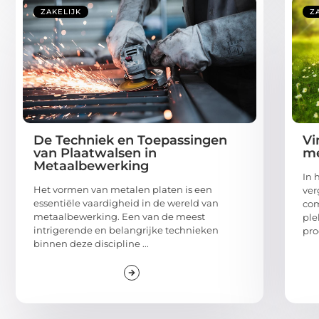
ZAKELIJK
Z
De Techniek en Toepassingen
Vi
van Plaatwalsen in
me
Metaalbewerking
In 
Het vormen van metalen platen is een
ver
essentiële vaardigheid in de wereld van
com
metaalbewerking. Een van de meest
ple
intrigerende en belangrijke technieken
pro
binnen deze discipline ...