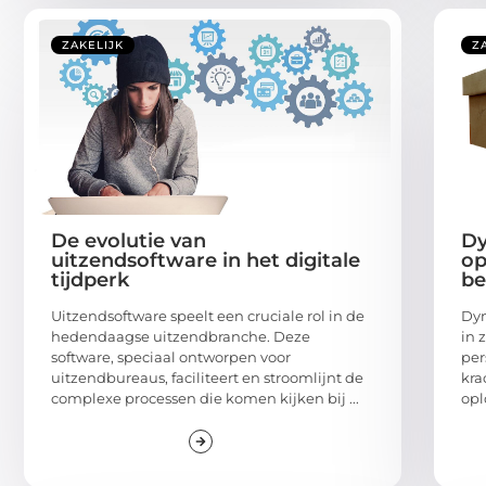
ZAKELIJK
Z
De evolutie van
Dy
uitzendsoftware in het digitale
op
tijdperk
be
Uitzendsoftware speelt een cruciale rol in de
Dym
hedendaagse uitzendbranche. Deze
in 
software, speciaal ontworpen voor
per
uitzendbureaus, faciliteert en stroomlijnt de
kra
complexe processen die komen kijken bij ...
opl