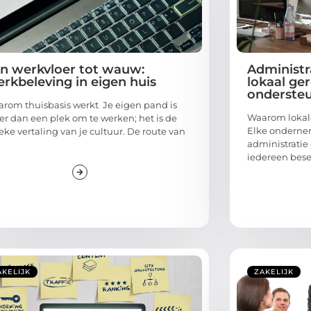
n werkvloer tot wauw:
Administr
rkbeleving in eigen huis
lokaal ger
onderste
rom thuisbasis werkt Je eigen pand is
Waarom lokale
r dan een plek om te werken; het is de
Elke onderne
ieke vertaling van je cultuur. De route van
administratie 
iedereen beseft
AKELIJK
ZAKELIJK