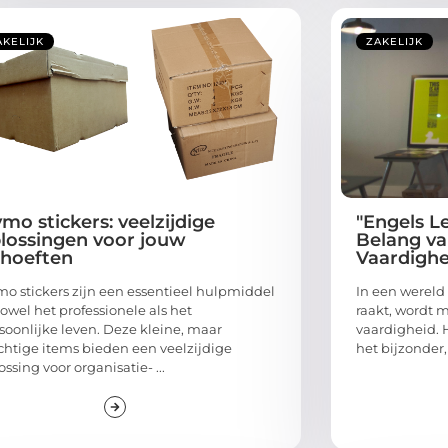
AKELIJK
ZAKELIJK
mo stickers: veelzijdige
"Engels L
lossingen voor jouw
Belang va
hoeften
Vaardighe
o stickers zijn een essentieel hulpmiddel
In een wereld
zowel het professionele als het
raakt, wordt 
soonlijke leven. Deze kleine, maar
vaardigheid. 
chtige items bieden een veelzijdige
het bijzonder,
ossing voor organisatie- ...