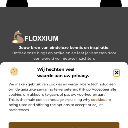
Jouw bron van eindeloze kennis en inspiratie
.
Ontdek onze blogs en artikelen en laat je verrassen door
een wereld vol nieuwe inzichten.
Wij hechten veel
Bericht categorie
waarde aan uw privacy.
We maken gebruik van cookies en vergelijkbare technologieën
om de gebruikerservaring te verbeteren. Klik op 'Accepteer alle
Onze informatie
cookies' om akkoord te gaan, of pas uw voorkeuren aan."
This is the main cookie message explaining why
cookies
are
being used and offering the options to accept or adjust
preferences.