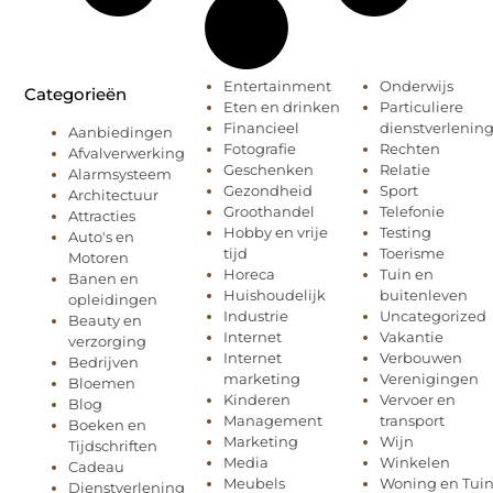
Entertainment
Onderwijs
Categorieën
Eten en drinken
Particuliere
Financieel
dienstverlenin
Aanbiedingen
Fotografie
Rechten
Afvalverwerking
Geschenken
Relatie
Alarmsysteem
Gezondheid
Sport
Architectuur
Groothandel
Telefonie
Attracties
Hobby en vrije
Testing
Auto's en
tijd
Toerisme
Motoren
Horeca
Tuin en
Banen en
Huishoudelijk
buitenleven
opleidingen
Industrie
Uncategorized
Beauty en
Internet
Vakantie
verzorging
Internet
Verbouwen
Bedrijven
marketing
Verenigingen
Bloemen
Kinderen
Vervoer en
Blog
Management
transport
Boeken en
Marketing
Wijn
Tijdschriften
Media
Winkelen
Cadeau
Meubels
Woning en Tui
Dienstverlening