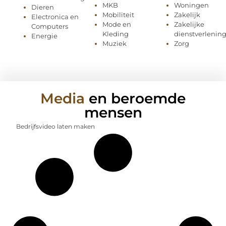
MKB
Woningen
Dieren
Mobiliteit
Zakelijk
Electronica en
Mode en
Zakelijke
Computers
Kleding
dienstverlenin
Energie
Muziek
Zorg
Media
en beroemde
mensen
Bedrijfsvideo laten maken