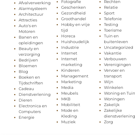
Fotografie
Rechten
Afvalverwerking
Geschenken
Relatie
Alarmsysteem
Gezondheid
Sport
Architectuur
Groothandel
Telefonie
Attracties
Hobby en vrije
Testing
Auto's en
tijd
Toerisme
Motoren
Horeca
Tuin en
Banen en
Huishoudelijk
buitenleven
opleidingen
Industrie
Uncategorized
Beauty en
Internet
Vakantie
verzorging
Internet
Verbouwen
Bedrijven
marketing
Verenigingen
Bloemen
Kinderen
Vervoer en
Blog
Management
transport
Boeken en
Marketing
Wijn
Tijdschriften
Media
Winkelen
Cadeau
Meubels
Woning en Tui
Dienstverlening
MKB
Woningen
Dieren
Mobiliteit
Zakelijk
Electronica en
Mode en
Zakelijke
Computers
Kleding
dienstverlenin
Energie
Muziek
Zorg