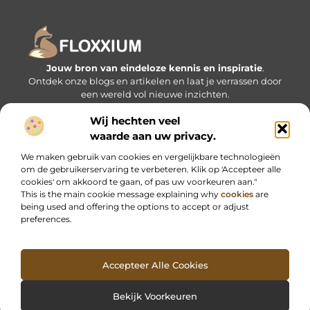
Jouw bron van eindeloze kennis en inspiratie
.
Ontdek onze blogs en artikelen en laat je verrassen door
een wereld vol nieuwe inzichten.
Wij hechten veel
Bericht categorie
waarde aan uw privacy.
We maken gebruik van cookies en vergelijkbare technologieën
om de gebruikerservaring te verbeteren. Klik op 'Accepteer alle
Onze informatie
cookies' om akkoord te gaan, of pas uw voorkeuren aan."
This is the main cookie message explaining why
cookies
are
being used and offering the options to accept or adjust
preferences.
Accepteer Alle Cookies
Website index
Cookiebeleid (EU)
@2025 www.floxxium.nl. All Right Reserved.
Bekijk Voorkeuren