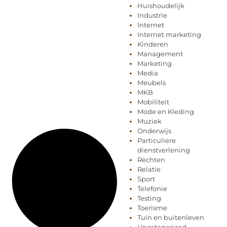
Huishoudelijk
Industrie
Internet
Internet marketing
Kinderen
Management
Marketing
Media
Meubels
MKB
Mobiliteit
Mode en Kleding
Muziek
Onderwijs
Particuliere
dienstverlening
Rechten
Relatie
Sport
Telefonie
Testing
Toerisme
Tuin en buitenleven