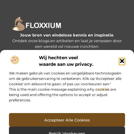
Jouw bron van eindeloze kennis en inspiratie
.
Ontdek onze blogs en artikelen en laat je verrassen door
een wereld vol nieuwe inzichten.
Wij hechten veel
Bericht categorie
waarde aan uw privacy.
We maken gebruik van cookies en vergelijkbare technologieën
om de gebruikerservaring te verbeteren. Klik op 'Accepteer alle
Onze informatie
cookies' om akkoord te gaan, of pas uw voorkeuren aan."
This is the main cookie message explaining why
cookies
are
being used and offering the options to accept or adjust
preferences.
Accepteer Alle Cookies
Website index
Cookiebeleid (EU)
@2025 www.floxxium.nl. All Right Reserved.
Bekijk Voorkeuren