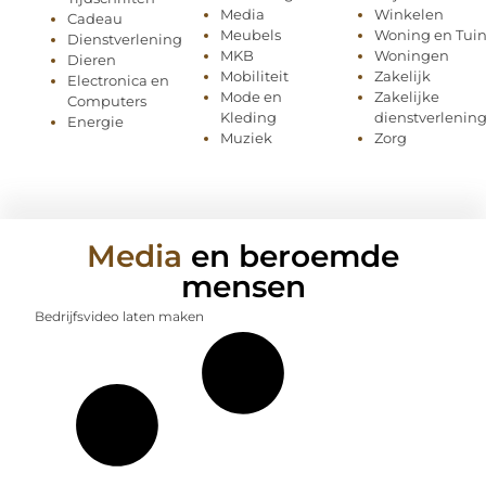
Media
Winkelen
Cadeau
Meubels
Woning en Tui
Dienstverlening
MKB
Woningen
Dieren
Mobiliteit
Zakelijk
Electronica en
Mode en
Zakelijke
Computers
Kleding
dienstverlenin
Energie
Muziek
Zorg
Media
en beroemde
mensen
Bedrijfsvideo laten maken