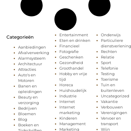
Entertainment
Onderwijs
Categorieën
Eten en drinken
Particuliere
Financieel
dienstverlenin
Aanbiedingen
Fotografie
Rechten
Afvalverwerking
Geschenken
Relatie
Alarmsysteem
Gezondheid
Sport
Architectuur
Groothandel
Telefonie
Attracties
Hobby en vrije
Testing
Auto's en
tijd
Toerisme
Motoren
Horeca
Tuin en
Banen en
Huishoudelijk
buitenleven
opleidingen
Industrie
Uncategorized
Beauty en
Internet
Vakantie
verzorging
Internet
Verbouwen
Bedrijven
marketing
Verenigingen
Bloemen
Kinderen
Vervoer en
Blog
Management
transport
Boeken en
Marketing
Wijn
Tijdschriften