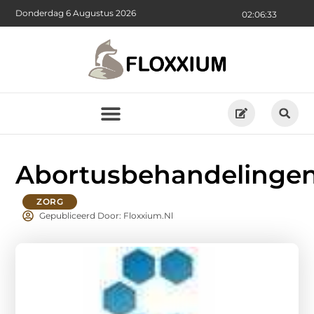
Donderdag 6 Augustus 2026
02:06:34
Abortusbehandelinge
ZORG
Gepubliceerd Door: Floxxium.nl