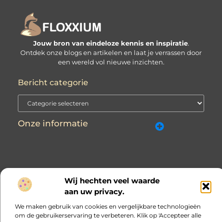
Jouw bron van eindeloze kennis en inspiratie
.
Ontdek onze blogs en artikelen en laat je verrassen door
een wereld vol nieuwe inzichten.
Bericht categorie
Onze informatie
Wij hechten veel waarde
Website index
Cookiebeleid (EU)
aan uw privacy.
@2025 www.floxxium.nl. All Right Reserved.
We maken gebruik van cookies en vergelijkbare technologieën
om de gebruikerservaring te verbeteren. Klik op 'Accepteer alle