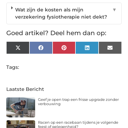
Wat zijn de kosten als mijn
▼
verzekering fysiotherapie niet dekt?
Goed artikel? Deel hem dan op:
X
Facebook
Pinterest
LinkedIn
Email
(Twitter)
Tags:
Laatste Bericht
Geef je open trap een frisse upgrade zonder
verbouwing
Racen op een racebaan tijdens je volgende
feest of gelegenheid?