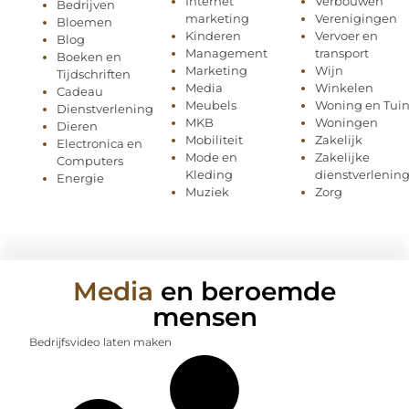
Internet
Verbouwen
Bedrijven
marketing
Verenigingen
Bloemen
Kinderen
Vervoer en
Blog
Management
transport
Boeken en
Marketing
Wijn
Tijdschriften
Media
Winkelen
Cadeau
Meubels
Woning en Tui
Dienstverlening
MKB
Woningen
Dieren
Mobiliteit
Zakelijk
Electronica en
Mode en
Zakelijke
Computers
Kleding
dienstverlenin
Energie
Muziek
Zorg
Media
en beroemde
mensen
Bedrijfsvideo laten maken