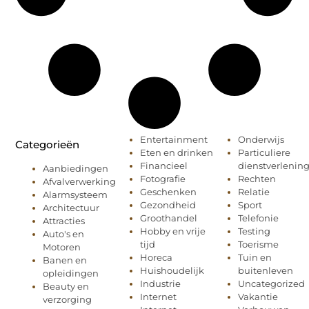
Entertainment
Onderwijs
Categorieën
Eten en drinken
Particuliere
Financieel
dienstverlenin
Aanbiedingen
Fotografie
Rechten
Afvalverwerking
Geschenken
Relatie
Alarmsysteem
Gezondheid
Sport
Architectuur
Groothandel
Telefonie
Attracties
Hobby en vrije
Testing
Auto's en
tijd
Toerisme
Motoren
Horeca
Tuin en
Banen en
Huishoudelijk
buitenleven
opleidingen
Industrie
Uncategorized
Beauty en
Internet
Vakantie
verzorging