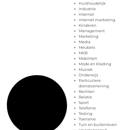
Huishoudelijk
Industrie
Internet
Internet marketing
Kinderen
Management
Marketing
Media
Meubels
MKB
Mobiliteit
Mode en Kleding
Muziek
Onderwijs
Particuliere
dienstverlening
Rechten
Relatie
Sport
Telefonie
Testing
Toerisme
Tuin en buitenleven