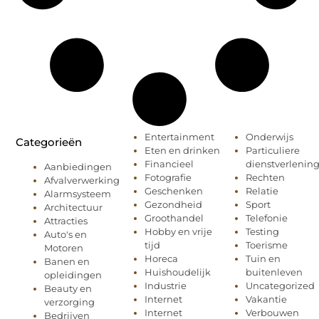
Entertainment
Onderwijs
Categorieën
Eten en drinken
Particuliere
Financieel
dienstverlenin
Aanbiedingen
Fotografie
Rechten
Afvalverwerking
Geschenken
Relatie
Alarmsysteem
Gezondheid
Sport
Architectuur
Groothandel
Telefonie
Attracties
Hobby en vrije
Testing
Auto's en
tijd
Toerisme
Motoren
Horeca
Tuin en
Banen en
Huishoudelijk
buitenleven
opleidingen
Industrie
Uncategorized
Beauty en
Internet
Vakantie
verzorging
Internet
Verbouwen
Bedrijven