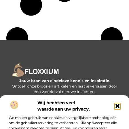
Jouw bron van eindeloze kennis en inspiratie
.
Ontdek onze blogs en artikelen en laat je verrassen door
een wereld vol nieuwe inzichten.
Wij hechten veel
Bericht categorie
waarde aan uw privacy.
We maken gebruik van cookies en vergelijkbare technologieën
om de gebruikerservaring te verbeteren. Klik op 'Accepteer alle
Onze informatie
cookies' om akkoord te gaan, of pas uw voorkeuren aan."