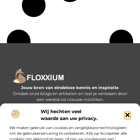
Jouw bron van eindeloze kennis en inspiratie
.
Ontdek onze blogs en artikelen en laat je verrassen door
een wereld vol nieuwe inzichten.
Wij hechten veel
Bericht categorie
waarde aan uw privacy.
We maken gebruik van cookies en vergelijkbare technologieën
om de gebruikerservaring te verbeteren. Klik op 'Accepteer alle
Onze informatie
cookies' om akkoord te gaan, of pas uw voorkeuren aan."