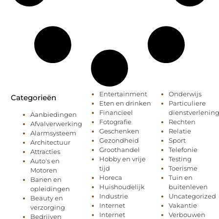
Entertainment
Onderwijs
Categorieën
Eten en drinken
Particuliere
Financieel
dienstverlenin
Aanbiedingen
Fotografie
Rechten
Afvalverwerking
Geschenken
Relatie
Alarmsysteem
Gezondheid
Sport
Architectuur
Groothandel
Telefonie
Attracties
Hobby en vrije
Testing
Auto's en
tijd
Toerisme
Motoren
Horeca
Tuin en
Banen en
Huishoudelijk
buitenleven
opleidingen
Industrie
Uncategorized
Beauty en
Internet
Vakantie
verzorging
Internet
Verbouwen
Bedrijven