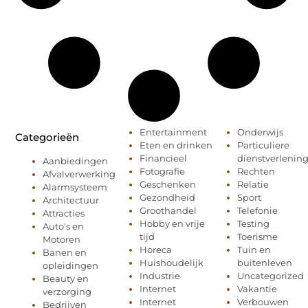
Entertainment
Onderwijs
Categorieën
Eten en drinken
Particuliere
Financieel
dienstverlenin
Aanbiedingen
Fotografie
Rechten
Afvalverwerking
Geschenken
Relatie
Alarmsysteem
Gezondheid
Sport
Architectuur
Groothandel
Telefonie
Attracties
Hobby en vrije
Testing
Auto's en
tijd
Toerisme
Motoren
Horeca
Tuin en
Banen en
Huishoudelijk
buitenleven
opleidingen
Industrie
Uncategorized
Beauty en
Internet
Vakantie
verzorging
Internet
Verbouwen
Bedrijven