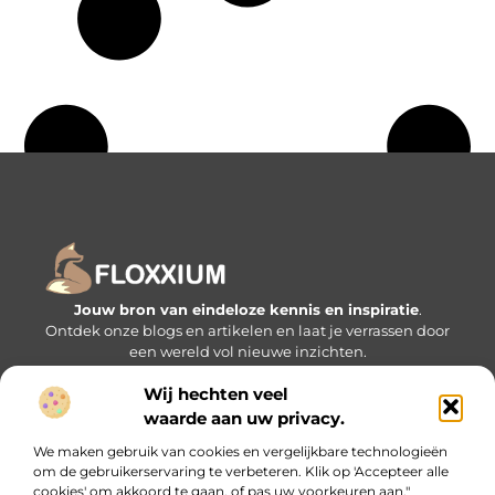
Jouw bron van eindeloze kennis en inspiratie
.
Ontdek onze blogs en artikelen en laat je verrassen door
een wereld vol nieuwe inzichten.
Wij hechten veel
Bericht categorie
waarde aan uw privacy.
We maken gebruik van cookies en vergelijkbare technologieën
om de gebruikerservaring te verbeteren. Klik op 'Accepteer alle
Onze informatie
cookies' om akkoord te gaan, of pas uw voorkeuren aan."