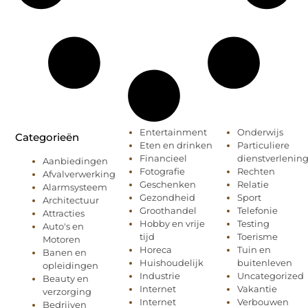
Entertainment
Onderwijs
Categorieën
Eten en drinken
Particuliere
Financieel
dienstverlenin
Aanbiedingen
Fotografie
Rechten
Afvalverwerking
Geschenken
Relatie
Alarmsysteem
Gezondheid
Sport
Architectuur
Groothandel
Telefonie
Attracties
Hobby en vrije
Testing
Auto's en
tijd
Toerisme
Motoren
Horeca
Tuin en
Banen en
Huishoudelijk
buitenleven
opleidingen
Industrie
Uncategorized
Beauty en
Internet
Vakantie
verzorging
Internet
Verbouwen
Bedrijven