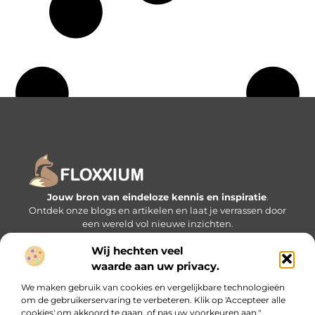
Jouw bron van eindeloze kennis en inspiratie
.
Ontdek onze blogs en artikelen en laat je verrassen door
een wereld vol nieuwe inzichten.
Wij hechten veel
Bericht categorie
waarde aan uw privacy.
We maken gebruik van cookies en vergelijkbare technologieën
om de gebruikerservaring te verbeteren. Klik op 'Accepteer alle
Onze informatie
cookies' om akkoord te gaan, of pas uw voorkeuren aan."