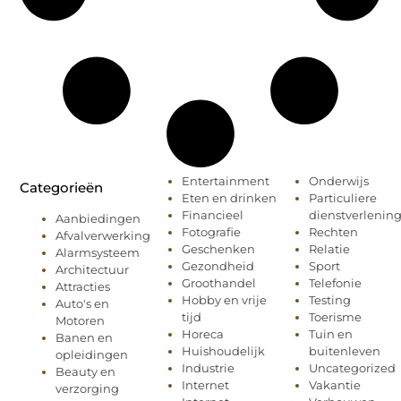
Entertainment
Onderwijs
Categorieën
Eten en drinken
Particuliere
Financieel
dienstverlenin
Aanbiedingen
Fotografie
Rechten
Afvalverwerking
Geschenken
Relatie
Alarmsysteem
Gezondheid
Sport
Architectuur
Groothandel
Telefonie
Attracties
Hobby en vrije
Testing
Auto's en
tijd
Toerisme
Motoren
Horeca
Tuin en
Banen en
Huishoudelijk
buitenleven
opleidingen
Industrie
Uncategorized
Beauty en
Internet
Vakantie
verzorging