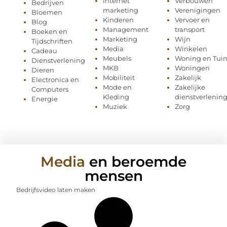
Internet
Verbouwen
Bedrijven
marketing
Verenigingen
Bloemen
Kinderen
Vervoer en
Blog
Management
transport
Boeken en
Marketing
Wijn
Tijdschriften
Media
Winkelen
Cadeau
Meubels
Woning en Tui
Dienstverlening
MKB
Woningen
Dieren
Mobiliteit
Zakelijk
Electronica en
Mode en
Zakelijke
Computers
Kleding
dienstverlenin
Energie
Muziek
Zorg
Media
en beroemde
mensen
Bedrijfsvideo laten maken