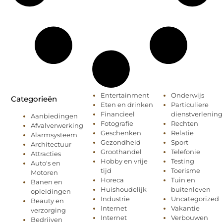
Entertainment
Onderwijs
Categorieën
Eten en drinken
Particuliere
Financieel
dienstverlenin
Aanbiedingen
Fotografie
Rechten
Afvalverwerking
Geschenken
Relatie
Alarmsysteem
Gezondheid
Sport
Architectuur
Groothandel
Telefonie
Attracties
Hobby en vrije
Testing
Auto's en
tijd
Toerisme
Motoren
Horeca
Tuin en
Banen en
Huishoudelijk
buitenleven
opleidingen
Industrie
Uncategorized
Beauty en
Internet
Vakantie
verzorging
Internet
Verbouwen
Bedrijven