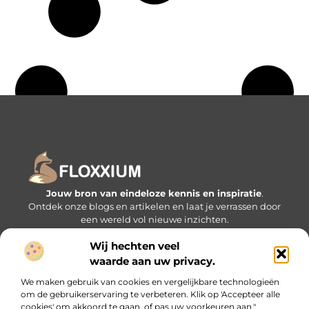
Jouw bron van eindeloze kennis en inspiratie
.
Ontdek onze blogs en artikelen en laat je verrassen door
een wereld vol nieuwe inzichten.
Wij hechten veel
Bericht categorie
waarde aan uw privacy.
We maken gebruik van cookies en vergelijkbare technologieën
om de gebruikerservaring te verbeteren. Klik op 'Accepteer alle
Onze informatie
cookies' om akkoord te gaan, of pas uw voorkeuren aan."