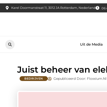
Karel Doormanstraat 11, 3012 JA Rotterdam, Nederland
06:
Uit de Media
Juist beheer van elek
Gepubliceerd Door: Floxxium.nl
BEDRIJVEN