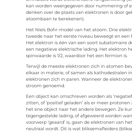
kan worden weergegeven door nummering of ee
denken over de plaats van elektronen is door
atoombaan te berekenen).
Het Niels Bohr-model van het atoom. Drie elekt
tweede naar het eerste niveau beweegt en een fo
Het elektron is één van een soort subatomaire 
een negatieve elektrische lading. Het elektron 
spinwaarde is 1/2, waardoor het een fermion is.
Terwijl de meeste elektronen zich in atomen b
elkaar in materie, of samen als kathodestralen
elektronen zich in paren. Wanneer de elektronen 
stroom genoemd.
Een object kan omschreven worden als ‘negatief
zitten, of ‘positief geladen’ als er meer protone
het ene object naar het andere bewegen. Ze k
tegengestelde lading, of afgeweerd worden wan
voorwerp ‘geaard’ is, gaan de elektronen van h
neutraal wordt. Dit is wat bliksemafleiders (blik