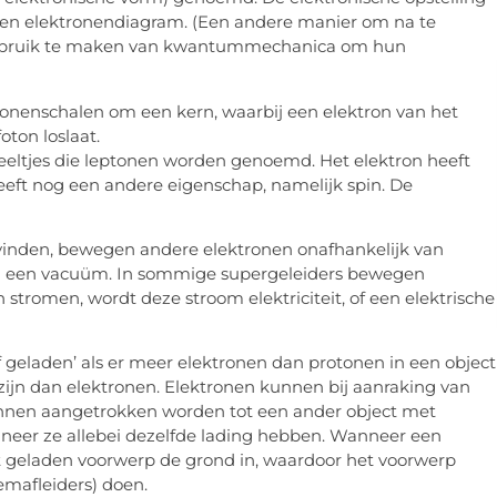
n elektronendiagram. (Een andere manier om na te
 gebruik te maken van kwantummechanica om hun
ronenschalen om een kern, waarbij een elektron van het
ton loslaat.
deeltjes die leptonen worden genoemd. Het elektron heeft
heeft nog een andere eigenschap, namelijk spin. De
evinden, bewegen andere elektronen onafhankelijk van
 in een vacuüm. In sommige supergeleiders bewegen
stromen, wordt deze stroom elektriciteit, of een elektrische
 geladen’ als er meer elektronen dan protonen in een object
n zijn dan elektronen. Elektronen kunnen bij aanraking van
unnen aangetrokken worden tot een ander object met
neer ze allebei dezelfde lading hebben. Wanneer een
et geladen voorwerp de grond in, waardoor het voorwerp
semafleiders) doen.