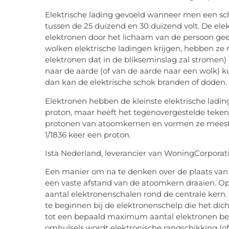
Elektrische lading gevoeld wanneer men een sch
tussen de 25 duizend en 30 duizend volt. De ele
elektronen door het lichaam van de persoon geen
wolken elektrische ladingen krijgen, hebben ze
elektronen dat in de blikseminslag zal stromen)
naar de aarde (of van de aarde naar een wolk) k
dan kan de elektrische schok branden of doden.
Elektronen hebben de kleinste elektrische lading
proton, maar heeft het tegenovergestelde teke
protonen van atoomkernen en vormen ze meesta
1/1836 keer een proton.
Ista Nederland, leverancier van WoningCorporat
Een manier om na te denken over de plaats van e
een vaste afstand van de atoomkern draaien. O
aantal elektronenschalen rond de centrale kern. 
te beginnen bij de elektronenschelp die het dich
tot een bepaald maximum aantal elektronen beva
omhulsels wordt elektronische rangschikking (o