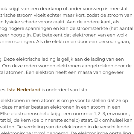
ok krijgt van een deurknop of ander voorwerp is meestal
ktrische stroom vloeit echter maar kort, zodat de stroom van
 fysieke schade veroorzaakt. Aan de andere kant, als
 nog hogere spanningen en kan de stroomsterkte (het aantal
 zeer hoog zijn. Dat betekent dat elektronen van een wolk
unnen springen. Als die elektronen door een persoon gaan,
. Deze elektrische lading is gelijk aan de lading van een
n. Om deze reden worden elektronen aangetrokken door de
l atomen. Een elektron heeft een massa van ongeveer
ies.
Ista Nederland
is onderdeel van Ista.
lektronen in een atoom is om je voor te stellen dat ze op
p deze manier bestaan elektronen in een atoom in een
Elke elektronenschelp krijgt een nummer 1, 2, 3, enzovoort,
tst bij de kern (de binnenste schelp) staat. Elk omhulsel kan
tten. De verdeling van de elektronen in de verschillende
f elektronische vorm) genoemd. De elektronische opstelling