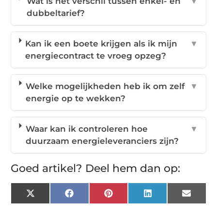
Wat is het verschil tussen enkel- en
▼
dubbeltarief?
Kan ik een boete krijgen als ik mijn
▼
energiecontract te vroeg opzeg?
Welke mogelijkheden heb ik om zelf
▼
energie op te wekken?
Waar kan ik controleren hoe
▼
duurzaam energieleveranciers zijn?
Goed artikel? Deel hem dan op:
X
Facebook
Pinterest
LinkedIn
Email
(Twitter)