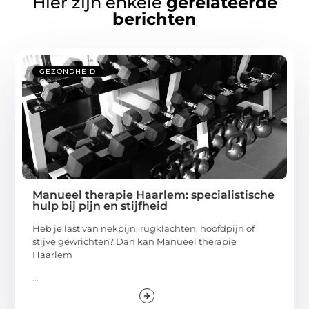
Hier zijn enkele
gerelateerde
berichten
GEZONDHEID
Manueel therapie Haarlem: specialistische
hulp bij pijn en stijfheid
Heb je last van nekpijn, rugklachten, hoofdpijn of
stijve gewrichten? Dan kan Manueel therapie
Haarlem
...