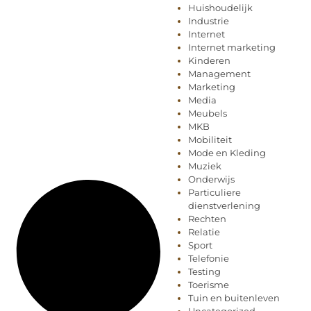
Huishoudelijk
Industrie
Internet
Internet marketing
Kinderen
Management
Marketing
Media
Meubels
MKB
Mobiliteit
Mode en Kleding
Muziek
Onderwijs
Particuliere
dienstverlening
Rechten
Relatie
Sport
Telefonie
Testing
Toerisme
Tuin en buitenleven