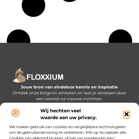
Jouw bron van eindeloze kennis en inspiratie
.
Ontdek onze blogs en artikelen en laat je verrassen door
een wereld vol nieuwe inzichten.
Wij hechten veel
Bericht categorie
waarde aan uw privacy.
We maken gebruik van cookies en vergelijkbare technologieën
om de gebruikerservaring te verbeteren. Klik op 'Accepteer alle
Onze informatie
cookies' om akkoord te gaan, of pas uw voorkeuren aan."