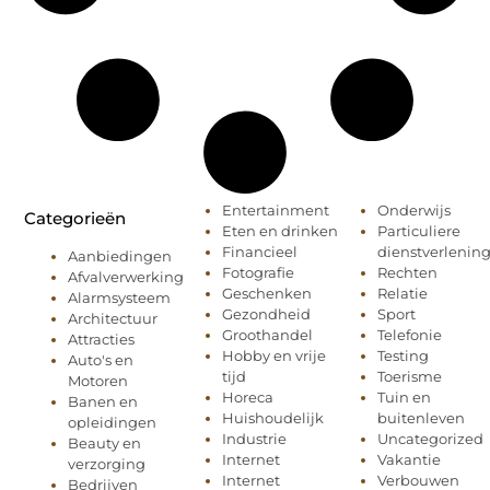
Entertainment
Onderwijs
Categorieën
Eten en drinken
Particuliere
Financieel
dienstverlenin
Aanbiedingen
Fotografie
Rechten
Afvalverwerking
Geschenken
Relatie
Alarmsysteem
Gezondheid
Sport
Architectuur
Groothandel
Telefonie
Attracties
Hobby en vrije
Testing
Auto's en
tijd
Toerisme
Motoren
Horeca
Tuin en
Banen en
Huishoudelijk
buitenleven
opleidingen
Industrie
Uncategorized
Beauty en
Internet
Vakantie
verzorging
Internet
Verbouwen
Bedrijven