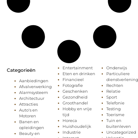
Entertainment
Onderwijs
Categorieën
Eten en drinken
Particuliere
Financieel
dienstverlenin
Aanbiedingen
Fotografie
Rechten
Afvalverwerking
Geschenken
Relatie
Alarmsysteem
Gezondheid
Sport
Architectuur
Groothandel
Telefonie
Attracties
Hobby en vrije
Testing
Auto's en
tijd
Toerisme
Motoren
Horeca
Tuin en
Banen en
Huishoudelijk
buitenleven
opleidingen
Industrie
Uncategorized
Beauty en
Internet
Vakantie