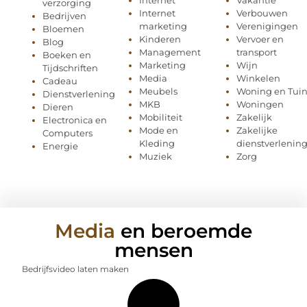
verzorging
Internet
Verbouwen
Bedrijven
marketing
Verenigingen
Bloemen
Kinderen
Vervoer en
Blog
Management
transport
Boeken en
Marketing
Wijn
Tijdschriften
Media
Winkelen
Cadeau
Meubels
Woning en Tui
Dienstverlening
MKB
Woningen
Dieren
Mobiliteit
Zakelijk
Electronica en
Mode en
Zakelijke
Computers
Kleding
dienstverlenin
Energie
Muziek
Zorg
Media
en beroemde
mensen
Bedrijfsvideo laten maken