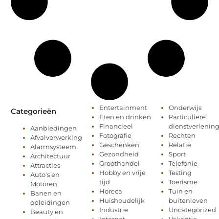
Entertainment
Onderwijs
Categorieën
Eten en drinken
Particuliere
Financieel
dienstverlenin
Aanbiedingen
Fotografie
Rechten
Afvalverwerking
Geschenken
Relatie
Alarmsysteem
Gezondheid
Sport
Architectuur
Groothandel
Telefonie
Attracties
Hobby en vrije
Testing
Auto's en
tijd
Toerisme
Motoren
Horeca
Tuin en
Banen en
Huishoudelijk
buitenleven
opleidingen
Industrie
Uncategorized
Beauty en
Internet
Vakantie