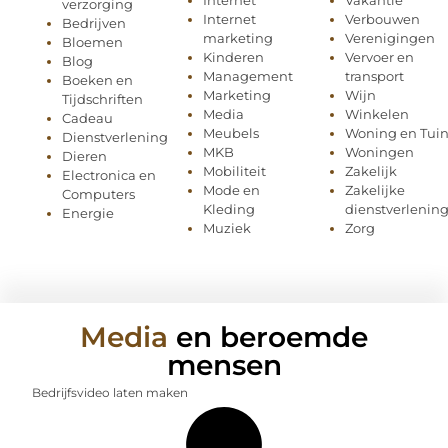
verzorging
Internet
Verbouwen
Bedrijven
marketing
Verenigingen
Bloemen
Kinderen
Vervoer en
Blog
Management
transport
Boeken en
Marketing
Wijn
Tijdschriften
Media
Winkelen
Cadeau
Meubels
Woning en Tui
Dienstverlening
MKB
Woningen
Dieren
Mobiliteit
Zakelijk
Electronica en
Mode en
Zakelijke
Computers
Kleding
dienstverlenin
Energie
Muziek
Zorg
Media
en beroemde
mensen
Bedrijfsvideo laten maken