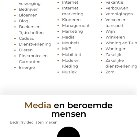
Internet
Vakantie
verzorging
Internet
Verbouwen
Bedrijven
marketing
Verenigingen
Bloemen
Kinderen
Vervoer en
Blog
Management
transport
Boeken en
Marketing
Wijn
Tijdschriften
Media
Winkelen
Cadeau
Meubels
Woning en Tui
Dienstverlening
MKB
Woningen
Dieren
Mobiliteit
Zakelijk
Electronica en
Mode en
Zakelijke
Computers
Kleding
dienstverlenin
Energie
Muziek
Zorg
Media
en beroemde
mensen
Bedrijfsvideo laten maken