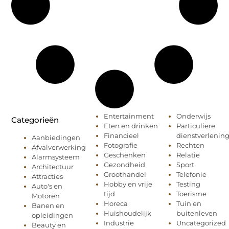
Entertainment
Onderwijs
Categorieën
Eten en drinken
Particuliere
Financieel
dienstverlenin
Aanbiedingen
Fotografie
Rechten
Afvalverwerking
Geschenken
Relatie
Alarmsysteem
Gezondheid
Sport
Architectuur
Groothandel
Telefonie
Attracties
Hobby en vrije
Testing
Auto's en
tijd
Toerisme
Motoren
Horeca
Tuin en
Banen en
Huishoudelijk
buitenleven
opleidingen
Industrie
Uncategorized
Beauty en