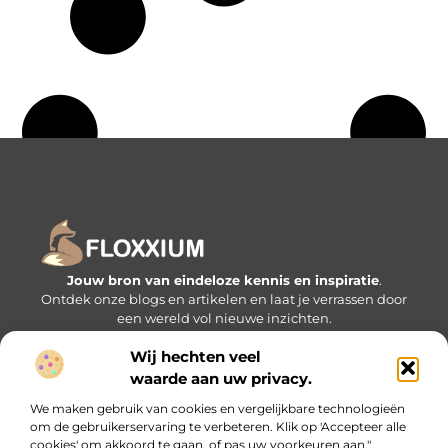
Jouw bron van eindeloze kennis en inspiratie
.
Ontdek onze blogs en artikelen en laat je verrassen door
een wereld vol nieuwe inzichten.
Wij hechten veel
Bericht categorie
waarde aan uw privacy.
We maken gebruik van cookies en vergelijkbare technologieën
om de gebruikerservaring te verbeteren. Klik op 'Accepteer alle
Onze informatie
cookies' om akkoord te gaan, of pas uw voorkeuren aan."