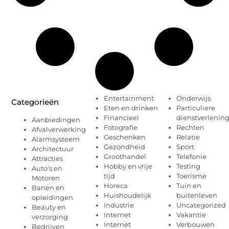
Entertainment
Onderwijs
Categorieën
Eten en drinken
Particuliere
Financieel
dienstverlenin
Aanbiedingen
Fotografie
Rechten
Afvalverwerking
Geschenken
Relatie
Alarmsysteem
Gezondheid
Sport
Architectuur
Groothandel
Telefonie
Attracties
Hobby en vrije
Testing
Auto's en
tijd
Toerisme
Motoren
Horeca
Tuin en
Banen en
Huishoudelijk
buitenleven
opleidingen
Industrie
Uncategorized
Beauty en
Internet
Vakantie
verzorging
Internet
Verbouwen
Bedrijven