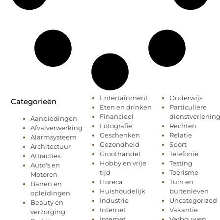
Entertainment
Onderwijs
Categorieën
Eten en drinken
Particuliere
Financieel
dienstverlenin
Aanbiedingen
Fotografie
Rechten
Afvalverwerking
Geschenken
Relatie
Alarmsysteem
Gezondheid
Sport
Architectuur
Groothandel
Telefonie
Attracties
Hobby en vrije
Testing
Auto's en
tijd
Toerisme
Motoren
Horeca
Tuin en
Banen en
Huishoudelijk
buitenleven
opleidingen
Industrie
Uncategorized
Beauty en
Internet
Vakantie
verzorging
Internet
Verbouwen