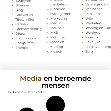
Bedrijven
marketing
Verenigingen
Bloemen
Kinderen
Vervoer en
Blog
Management
transport
Boeken en
Marketing
Wijn
Tijdschriften
Media
Winkelen
Cadeau
Meubels
Woning en Tui
Dienstverlening
MKB
Woningen
Dieren
Mobiliteit
Zakelijk
Electronica en
Mode en
Zakelijke
Computers
Kleding
dienstverlenin
Energie
Muziek
Zorg
Media
en beroemde
mensen
Bedrijfsvideo laten maken