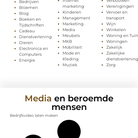
Internet
Verbouwen
Bedrijven
marketing
Verenigingen
Bloemen
Kinderen
Vervoer en
Blog
Management
transport
Boeken en
Marketing
Wijn
Tijdschriften
Media
Winkelen
Cadeau
Meubels
Woning en Tui
Dienstverlening
MKB
Woningen
Dieren
Mobiliteit
Zakelijk
Electronica en
Mode en
Zakelijke
Computers
Kleding
dienstverlenin
Energie
Muziek
Zorg
Media
en beroemde
mensen
Bedrijfsvideo laten maken