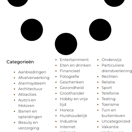
Entertainment
Onderwijs
Categorieën
Eten en drinken
Particuliere
Financieel
dienstverlenin
Aanbiedingen
Fotografie
Rechten
Afvalverwerking
Geschenken
Relatie
Alarmsysteem
Gezondheid
Sport
Architectuur
Groothandel
Telefonie
Attracties
Hobby en vrije
Testing
Auto's en
tijd
Toerisme
Motoren
Horeca
Tuin en
Banen en
Huishoudelijk
buitenleven
opleidingen
Industrie
Uncategorized
Beauty en
Internet
Vakantie
verzorging