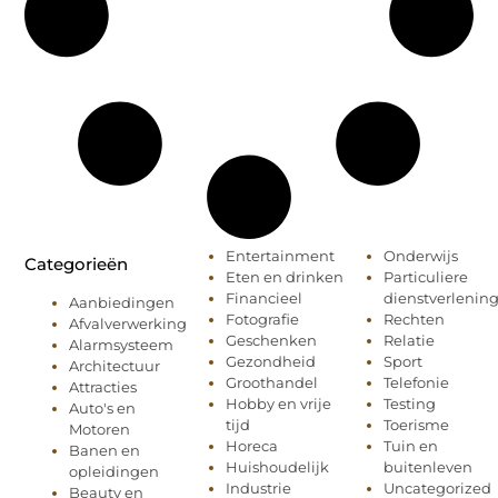
Entertainment
Onderwijs
Categorieën
Eten en drinken
Particuliere
Financieel
dienstverlenin
Aanbiedingen
Fotografie
Rechten
Afvalverwerking
Geschenken
Relatie
Alarmsysteem
Gezondheid
Sport
Architectuur
Groothandel
Telefonie
Attracties
Hobby en vrije
Testing
Auto's en
tijd
Toerisme
Motoren
Horeca
Tuin en
Banen en
Huishoudelijk
buitenleven
opleidingen
Industrie
Uncategorized
Beauty en