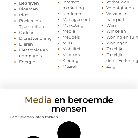
Internet
Verbouwen
Bedrijven
marketing
Verenigingen
Bloemen
Kinderen
Vervoer en
Blog
Management
transport
Boeken en
Marketing
Wijn
Tijdschriften
Media
Winkelen
Cadeau
Meubels
Woning en Tui
Dienstverlening
MKB
Woningen
Dieren
Mobiliteit
Zakelijk
Electronica en
Mode en
Zakelijke
Computers
Kleding
dienstverlenin
Energie
Muziek
Zorg
Media
en beroemde
mensen
Bedrijfsvideo laten maken