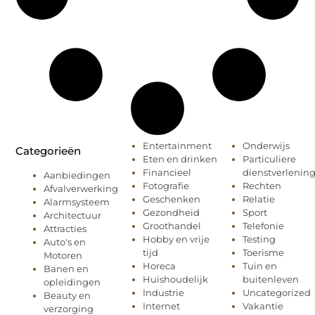
Entertainment
Onderwijs
Categorieën
Eten en drinken
Particuliere
Financieel
dienstverlenin
Aanbiedingen
Fotografie
Rechten
Afvalverwerking
Geschenken
Relatie
Alarmsysteem
Gezondheid
Sport
Architectuur
Groothandel
Telefonie
Attracties
Hobby en vrije
Testing
Auto's en
tijd
Toerisme
Motoren
Horeca
Tuin en
Banen en
Huishoudelijk
buitenleven
opleidingen
Industrie
Uncategorized
Beauty en
Internet
Vakantie
verzorging