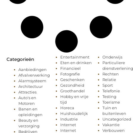
Entertainment
Onderwijs
Categorieën
Eten en drinken
Particuliere
Financieel
dienstverlenin
Aanbiedingen
Fotografie
Rechten
Afvalverwerking
Geschenken
Relatie
Alarmsysteem
Gezondheid
Sport
Architectuur
Groothandel
Telefonie
Attracties
Hobby en vrije
Testing
Auto's en
tijd
Toerisme
Motoren
Horeca
Tuin en
Banen en
Huishoudelijk
buitenleven
opleidingen
Industrie
Uncategorized
Beauty en
Internet
Vakantie
verzorging
Internet
Verbouwen
Bedrijven