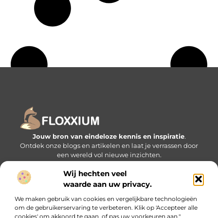
Jouw bron van eindeloze kennis en inspiratie
.
Ontdek onze blogs en artikelen en laat je verrassen door
een wereld vol nieuwe inzichten.
Wij hechten veel
Bericht categorie
waarde aan uw privacy.
We maken gebruik van cookies en vergelijkbare technologieën
om de gebruikerservaring te verbeteren. Klik op 'Accepteer alle
Onze informatie
cookies' om akkoord te gaan, of pas uw voorkeuren aan."