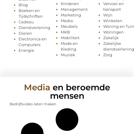
Kinderen
Vervoer en
Blog
Management
transport
Boeken en
Marketing
Wijn
Tijdschriften
Media
Winkelen
Cadeau
Meubels
Woning en Tui
Dienstverlening
MKB
Woningen
Dieren
Mobiliteit
Zakelijk
Electronica en
Mode en
Zakelijke
Computers
Kleding
dienstverlenin
Energie
Muziek
Zorg
Media
en beroemde
mensen
Bedrijfsvideo laten maken