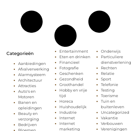
Entertainment
Onderwijs
Categorieën
Eten en drinken
Particuliere
Financieel
dienstverlenin
Aanbiedingen
Fotografie
Rechten
Afvalverwerking
Geschenken
Relatie
Alarmsysteem
Gezondheid
Sport
Architectuur
Groothandel
Telefonie
Attracties
Hobby en vrije
Testing
Auto's en
tijd
Toerisme
Motoren
Horeca
Tuin en
Banen en
Huishoudelijk
buitenleven
opleidingen
Industrie
Uncategorized
Beauty en
Internet
Vakantie
verzorging
Internet
Verbouwen
Bedrijven
marketing
Verenigingen
Bloemen