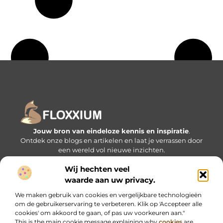
Jouw bron van eindeloze kennis en inspiratie
.
Ontdek onze blogs en artikelen en laat je verrassen door
een wereld vol nieuwe inzichten.
Wij hechten veel
Bericht categorie
waarde aan uw privacy.
We maken gebruik van cookies en vergelijkbare technologieën
om de gebruikerservaring te verbeteren. Klik op 'Accepteer alle
Onze informatie
cookies' om akkoord te gaan, of pas uw voorkeuren aan."
This is the main cookie message explaining why
cookies
are