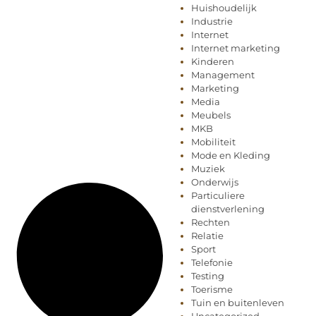
Huishoudelijk
Industrie
Internet
Internet marketing
Kinderen
Management
Marketing
Media
Meubels
MKB
Mobiliteit
Mode en Kleding
Muziek
Onderwijs
Particuliere
dienstverlening
Rechten
Relatie
Sport
Telefonie
Testing
Toerisme
Tuin en buitenleven