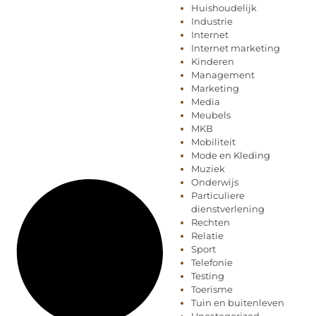
Huishoudelijk
Industrie
Internet
Internet marketing
Kinderen
Management
Marketing
Media
Meubels
MKB
Mobiliteit
Mode en Kleding
Muziek
Onderwijs
Particuliere
dienstverlening
Rechten
Relatie
Sport
Telefonie
Testing
Toerisme
Tuin en buitenleven