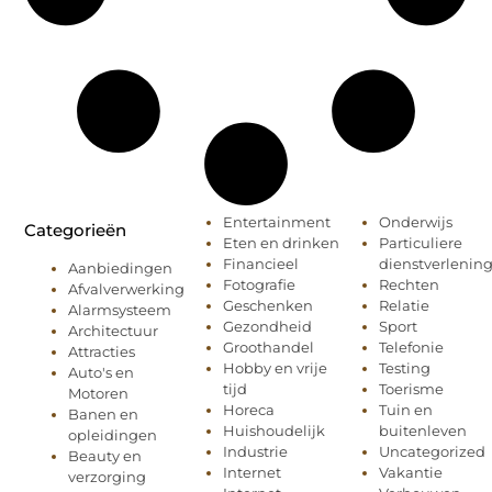
Entertainment
Onderwijs
Categorieën
Eten en drinken
Particuliere
Financieel
dienstverlenin
Aanbiedingen
Fotografie
Rechten
Afvalverwerking
Geschenken
Relatie
Alarmsysteem
Gezondheid
Sport
Architectuur
Groothandel
Telefonie
Attracties
Hobby en vrije
Testing
Auto's en
tijd
Toerisme
Motoren
Horeca
Tuin en
Banen en
Huishoudelijk
buitenleven
opleidingen
Industrie
Uncategorized
Beauty en
Internet
Vakantie
verzorging