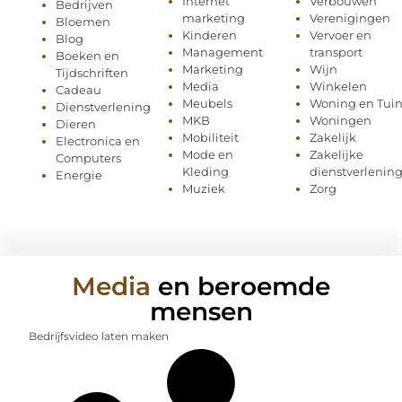
Internet
Verbouwen
Bedrijven
marketing
Verenigingen
Bloemen
Kinderen
Vervoer en
Blog
Management
transport
Boeken en
Marketing
Wijn
Tijdschriften
Media
Winkelen
Cadeau
Meubels
Woning en Tui
Dienstverlening
MKB
Woningen
Dieren
Mobiliteit
Zakelijk
Electronica en
Mode en
Zakelijke
Computers
Kleding
dienstverlenin
Energie
Muziek
Zorg
Media
en beroemde
mensen
Bedrijfsvideo laten maken