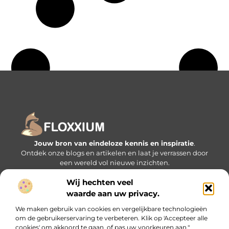
Jouw bron van eindeloze kennis en inspiratie
.
Ontdek onze blogs en artikelen en laat je verrassen door
een wereld vol nieuwe inzichten.
Wij hechten veel
Bericht categorie
waarde aan uw privacy.
We maken gebruik van cookies en vergelijkbare technologieën
om de gebruikerservaring te verbeteren. Klik op 'Accepteer alle
Onze informatie
cookies' om akkoord te gaan, of pas uw voorkeuren aan."