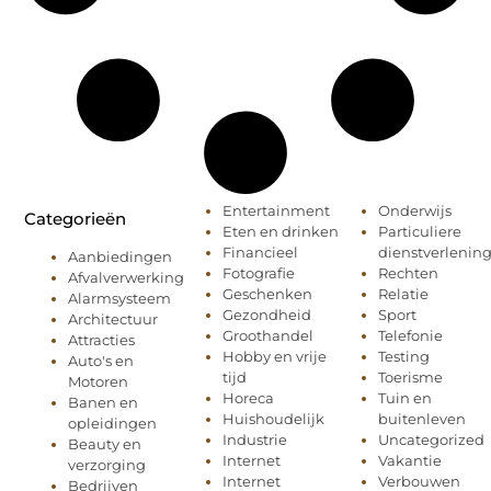
Entertainment
Onderwijs
Categorieën
Eten en drinken
Particuliere
Financieel
dienstverlenin
Aanbiedingen
Fotografie
Rechten
Afvalverwerking
Geschenken
Relatie
Alarmsysteem
Gezondheid
Sport
Architectuur
Groothandel
Telefonie
Attracties
Hobby en vrije
Testing
Auto's en
tijd
Toerisme
Motoren
Horeca
Tuin en
Banen en
Huishoudelijk
buitenleven
opleidingen
Industrie
Uncategorized
Beauty en
Internet
Vakantie
verzorging
Internet
Verbouwen
Bedrijven