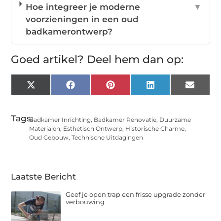
Hoe integreer je moderne
▼
voorzieningen in een oud
badkamerontwerp?
Goed artikel? Deel hem dan op:
X
Facebook
Pinterest
LinkedIn
Email
(Twitter)
Tags:
Badkamer Inrichting
,
Badkamer Renovatie
,
Duurzame
Materialen
,
Esthetisch Ontwerp
,
Historische Charme
,
Oud Gebouw
,
Technische Uitdagingen
Laatste Bericht
Geef je open trap een frisse upgrade zonder
verbouwing