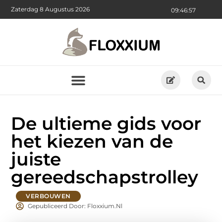
Zaterdag 8 Augustus 2026
09:46:58
De ultieme gids voor
het kiezen van de
juiste
gereedschapstrolley
VERBOUWEN
Gepubliceerd Door: Floxxium.nl