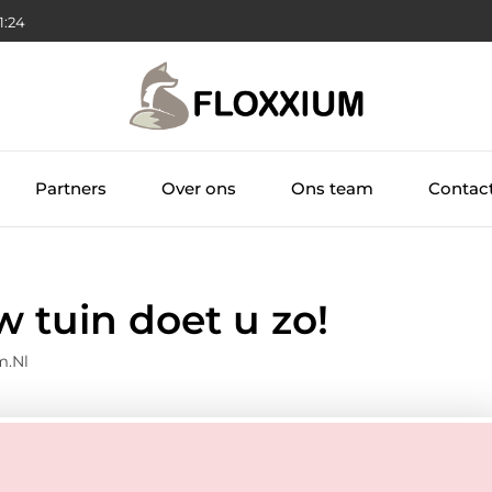
1:25
Partners
Over ons
Ons team
Contac
 tuin doet u zo!
m.nl