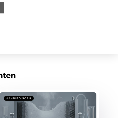
hten
AANBIEDINGEN