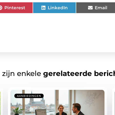
Pinterest
LinkedIn
Email
 zijn enkele
gerelateerde beric
AANBIEDINGEN