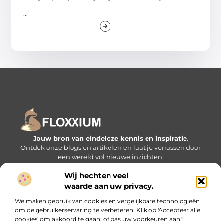
...
Jouw bron van eindeloze kennis en inspiratie
.
Ontdek onze blogs en artikelen en laat je verrassen door
een wereld vol nieuwe inzichten.
Wij hechten veel
Bericht categorie
waarde aan uw privacy.
We maken gebruik van cookies en vergelijkbare technologieën
om de gebruikerservaring te verbeteren. Klik op 'Accepteer alle
Onze informatie
cookies' om akkoord te gaan, of pas uw voorkeuren aan."