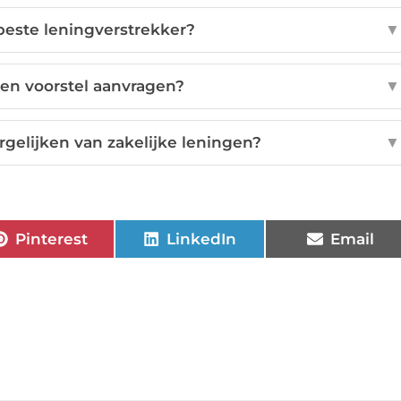
beste leningverstrekker?
▼
 een voorstel aanvragen?
▼
ergelijken van zakelijke leningen?
▼
Pinterest
LinkedIn
Email