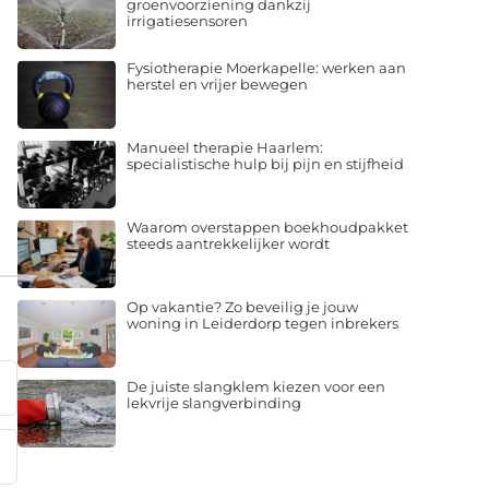
groenvoorziening dankzij
irrigatiesensoren
Fysiotherapie Moerkapelle: werken aan
herstel en vrijer bewegen
Manueel therapie Haarlem:
specialistische hulp bij pijn en stijfheid
Waarom overstappen boekhoudpakket
steeds aantrekkelijker wordt
Op vakantie? Zo beveilig je jouw
woning in Leiderdorp tegen inbrekers
De juiste slangklem kiezen voor een
lekvrije slangverbinding