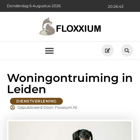
Donderdag 6 Augustus 2026
20:26:45
Woningontruiming in
Leiden
DIENSTVERLENING
Gepubliceerd Door: Floxxium.nl