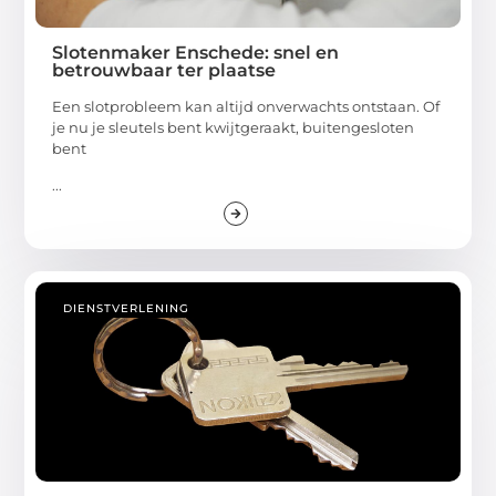
Slotenmaker Enschede: snel en
betrouwbaar ter plaatse
Een slotprobleem kan altijd onverwachts ontstaan. Of
je nu je sleutels bent kwijtgeraakt, buitengesloten
bent
...
DIENSTVERLENING