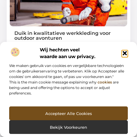
Duik in kwalitatieve werkkleding voor
outdoor avonturen
Als je een echte outdoorliefhebber bent, weet je hoe
Wij hechten veel
belangrijk het is om
waarde aan uw privacy.
...
We maken gebruik van cookies en vergelijkbare technologieën
om de gebruikerservaring te verbeteren. Klik op 'Accepteer alle
cookies' om akkoord te gaan, of pas uw voorkeuren aan."
This is the main cookie message explaining why
cookies
are
being used and offering the options to accept or adjust
preferences.
AANBIEDINGEN
Accepteer Alle Cookies
Bekijk Voorkeuren