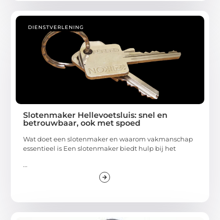
DIENSTVERLENING
Slotenmaker Hellevoetsluis: snel en
betrouwbaar, ook met spoed
Wat doet een slotenmaker en waarom vakmanschap
essentieel is Een slotenmaker biedt hulp bij het
...