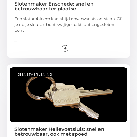
Slotenmaker Enschede: snel en
betrouwbaar ter plaatse
Een slotprobleem kan altijd onverwachts ontstaan. Of
je nu je sleutels bent kwijtgeraakt, buitengesloten
bent
...
DIENSTVERLENING
Slotenmaker Hellevoetsluis: snel en
betrouwbaar, ook met spoed