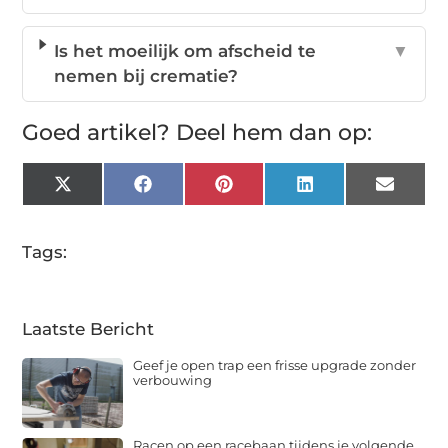
Is het moeilijk om afscheid te
▼
nemen bij crematie?
Goed artikel? Deel hem dan op:
X
Facebook
Pinterest
LinkedIn
Email
(Twitter)
Tags:
Laatste Bericht
Geef je open trap een frisse upgrade zonder
verbouwing
Racen op een racebaan tijdens je volgende