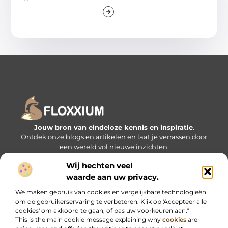
Jouw bron van eindeloze kennis en inspiratie
.
Ontdek onze blogs en artikelen en laat je verrassen door
een wereld vol nieuwe inzichten.
Wij hechten veel
Bericht categorie
waarde aan uw privacy.
We maken gebruik van cookies en vergelijkbare technologieën
om de gebruikerservaring te verbeteren. Klik op 'Accepteer alle
Onze informatie
cookies' om akkoord te gaan, of pas uw voorkeuren aan."
This is the main cookie message explaining why
cookies
are