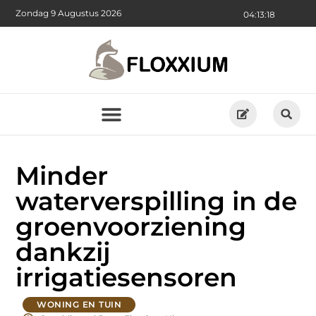
Zondag 9 Augustus 2026
04:13:20
Minder
waterverspilling in de
groenvoorziening
dankzij
irrigatiesensoren
WONING EN TUIN