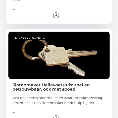
...
DIENSTVERLENING
Slotenmaker Hellevoetsluis: snel en
betrouwbaar, ook met spoed
Wat doet een slotenmaker en waarom vakmanschap
essentieel is Een slotenmaker biedt hulp bij het
...