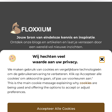
Jouw bron van eindeloze kennis en inspiratie
.
Ontdek onze blogs en artikelen en laat je verrassen door
een wereld vol nieuwe inzichten.
Wij hechten veel
Bericht categorie
waarde aan uw privacy.
We maken gebruik van cookies en vergelijkbare technologieën
om de gebruikerservaring te verbeteren. Klik op 'Accepteer alle
Onze informatie
cookies' om akkoord te gaan, of pas uw voorkeuren aan."
This is the main cookie message explaining why
cookies
are
being used and offering the options to accept or adjust
preferences.
Accepteer Alle Cookies
Website index
Cookiebeleid (EU)