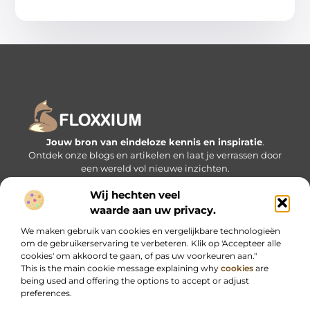
Jouw bron van eindeloze kennis en inspiratie
.
Ontdek onze blogs en artikelen en laat je verrassen door
een wereld vol nieuwe inzichten.
Wij hechten veel
Bericht categorie
waarde aan uw privacy.
We maken gebruik van cookies en vergelijkbare technologieën
om de gebruikerservaring te verbeteren. Klik op 'Accepteer alle
Onze informatie
cookies' om akkoord te gaan, of pas uw voorkeuren aan."
This is the main cookie message explaining why
cookies
are
being used and offering the options to accept or adjust
preferences.