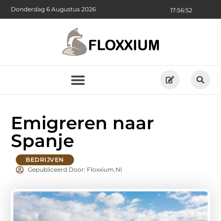
Donderdag 6 Augustus 2026
17:56:54
Emigreren naar
Spanje
BEDRIJVEN
Gepubliceerd Door: Floxxium.nl